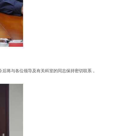
今后将与各位领导及有关科室的同志保持密切联系，