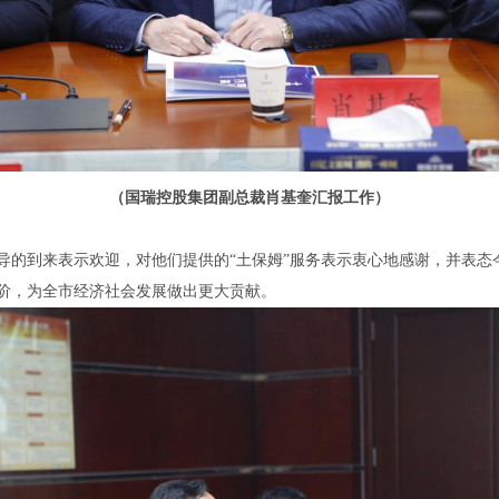
（国瑞控股集团副总裁肖基奎汇报工作）
到来表示欢迎，对他们提供的“土保姆”服务表示衷心地感谢，并表态
阶，为全市经济社会发展做出更大贡献。