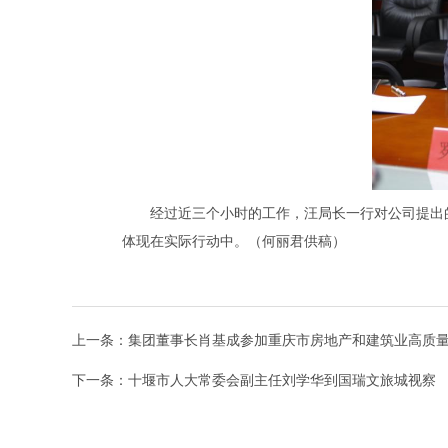
经过近三个小时的工作，汪局长一行对公司提出的各
体现在实际行动中。（何丽君供稿）
上一条：集团董事长肖基成参加重庆市房地产和建筑业高质
下一条：十堰市人大常委会副主任刘学华到国瑞文旅城视察