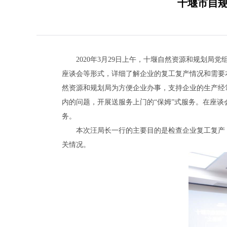
十堰市自规
2020年3月29日上午，十堰自然资源和规划局
座谈会等形式，详细了解企业的复工复产情况和需要
然资源和规划局为方便企业办事，支持企业的生产经
内的问题，开展送服务上门的“保姆”式服务。在座
务。
本次汪局长一行的主要目的是检查企业复工复产，
关情况。